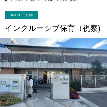
ーム
ブログ
視察
インクルーシブ保育（視察)
2024.01.18
視察
インクルーシブ保育（視察)