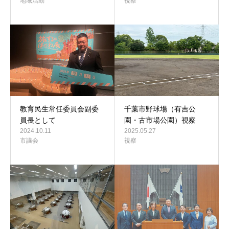
地域活動
視察
教育民生常任委員会副委
千葉市野球場（有吉公
員長として
園・古市場公園）視察
2024.10.11
2025.05.27
市議会
視察