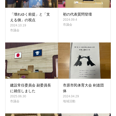
「壊れゆく前提」と「支
初の代表質問登壇
える側」の視点
2024.09.4
市議会
2024.10.19
市議会
建設常任委員会 副委員長
市原市民体育大会 剣道団
に就任しました
体
2025.06.30
2024.04.29
市議会
地域活動