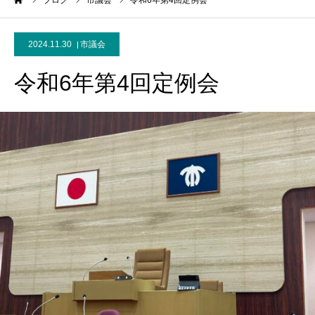
ーム
ブログ
市議会
令和6年第4回定例会
2024.11.30
市議会
令和6年第4回定例会