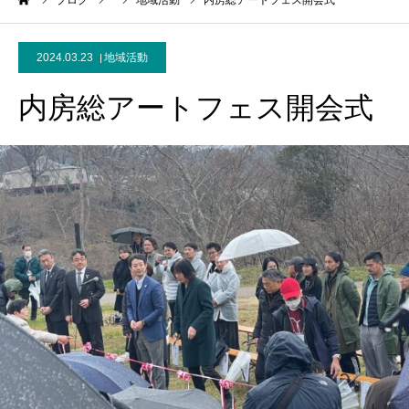
ーム
ブログ
地域活動
内房総アートフェス開会式
2024.03.23
地域活動
内房総アートフェス開会式