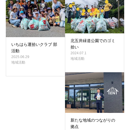
北五井緑道公園でのゴミ
いちはら運拾いクラブ 部
拾い
活動
2024.07.1
2025.06.29
地域活動
地域活動
新たな地域のつながりの
拠点