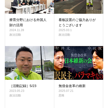
療育分野における外国人
看板設置のご協力ありが
財の活用
とうございます
2024.11.28
2025.03.1
政治活動
政治活動
［活動記録］5/23
無借金改革の維新
2023.05.23
2025.07.21
政治活動
思惟