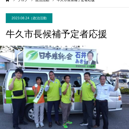
ーム
ブログ
政治活動
牛久市長候補予定者応援
2023.08.24
政治活動
牛久市長候補予定者応援