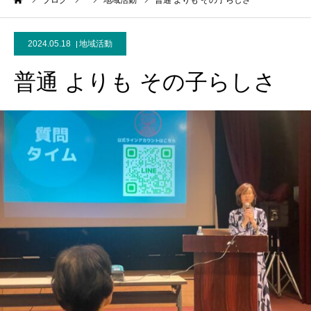
ーム
ブログ
地域活動
普通 よりも その子らしさ
2024.05.18
地域活動
普通 よりも その子らしさ