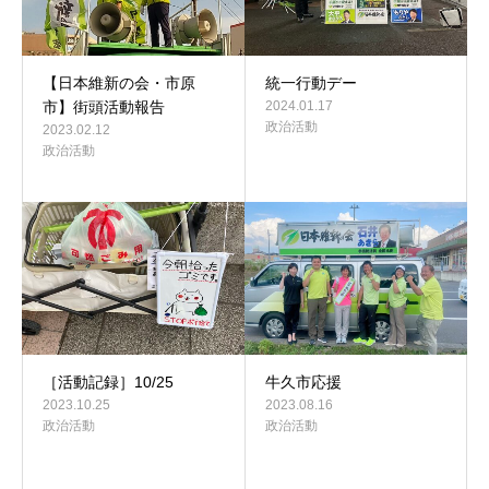
【日本維新の会・市原
統一行動デー
市】街頭活動報告
2024.01.17
政治活動
2023.02.12
政治活動
［活動記録］10/25
牛久市応援
2023.10.25
2023.08.16
政治活動
政治活動