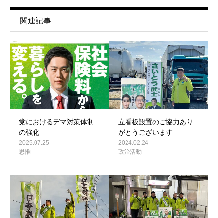
関連記事
党におけるデマ対策体制
立看板設置のご協力あり
の強化
がとうございます
2025.07.25
2024.02.24
思惟
政治活動