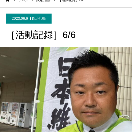
ーム
ブログ
政治活動
［活動記録］6/6
2023.06.6
政治活動
［活動記録］6/6