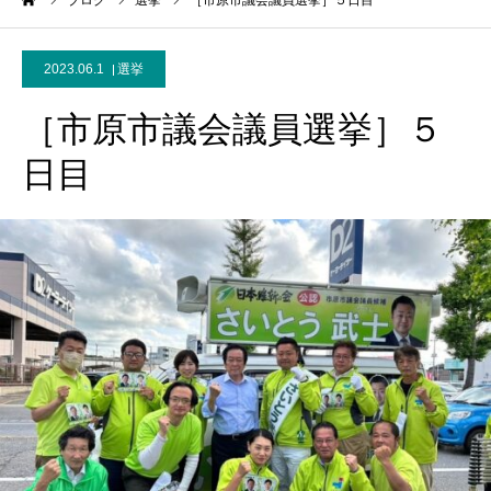
ーム
ブログ
選挙
［市原市議会議員選挙］５日目
2023.06.1
選挙
［市原市議会議員選挙］５
日目