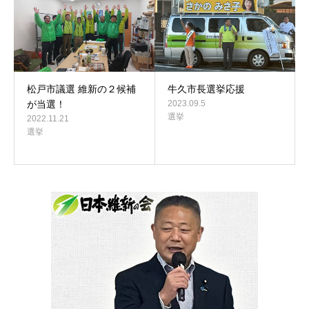
松戸市議選 維新の２候補
牛久市長選挙応援
が当選！
2023.09.5
選挙
2022.11.21
選挙