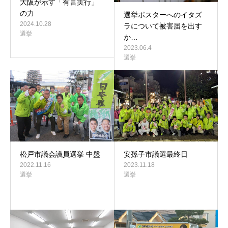
大阪が示す「有言実行」
の力
選挙ポスターへのイタズ
2024.10.28
ラについて被害届を出す
選挙
か…
2023.06.4
選挙
松戸市議会議員選挙 中盤
安孫子市議選最終日
2022.11.16
2023.11.18
選挙
選挙