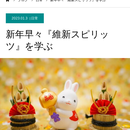
ーム
ブログ
日常
新年早々『維新スピリッツ』を学ぶ
2023.01.3
日常
新年早々『維新スピリッ
ツ』を学ぶ