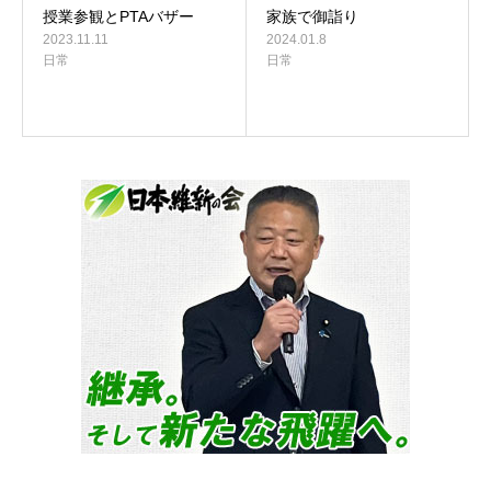
授業参観とPTAバザー
家族で御詣り
2023.11.11
2024.01.8
日常
日常