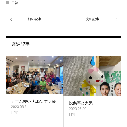
日常
前の記事
次の記事
関連記事
チーム赤いりぼん オフ会
投票率と天気
2023.08.8
2023.05.20
日常
日常